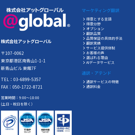
マーケティング翻訳
得意とする言語
得意分野
オプション
翻訳品質
品質保証の具体的手法
株式会社アットグローバル
翻訳実績
サービス提供体制
〒107-0062
お客様の声
選ばれる理由
東京都港区南青山1-1-1
AIデータサービス
新青山ビル 東館7F
通訳・アテンド
TEL：03-6899-5357
通訳サービスの特徴
FAX：050-1722-8721
通訳料金
営業時間：9:00～18:00
(土日・祝日を除く）