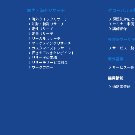
国内・海外リサーチ
グローバル人
海外クイックリサーチ
課題別対応セ
知財・特許リサーチ
セミナー事例
定性リサーチ
講師紹介
定量リサーチ
リーガルリサーチ
多言語マーケ
マーケティングリサーチ
カスタマイズドリサーチ
サービス一覧
押さえておきたいポイント
リサーチの実績
海外営業
リサーチサービス料金
ワークフロー
サービス一覧
採用情報
通訳者登録