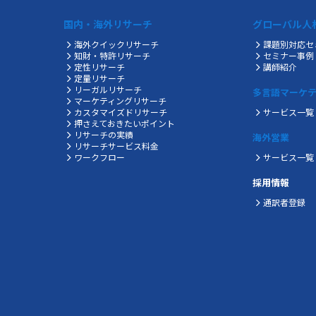
国内・海外リサーチ
グローバル人
海外クイックリサーチ
課題別対応セ
知財・特許リサーチ
セミナー事例
定性リサーチ
講師紹介
定量リサーチ
リーガルリサーチ
多言語マーケ
マーケティングリサーチ
カスタマイズドリサーチ
サービス一覧
押さえておきたいポイント
リサーチの実績
海外営業
リサーチサービス料金
ワークフロー
サービス一覧
採用情報
通訳者登録