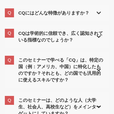
「Cultural Intelligence Quotient（カルチュラル・イ
ンテリジェンス・クオシェント）」の略で、「異
CQにはどんな特徴がありますか？
文化対応力」を意味します。
異なる文化や価値観を持つ人々と、効果的に関わ
るための知性です。IQ（知能指数）やEQ（感情知
CQは学術的に信頼でき、広く認知されて
能）ではカバーしきれない、多文化環境での行動
いる指標なのでしょうか？
力を示します。CQが高いと文化の違いによる誤解
や衝突を防ぎ、多様なチームの強みを引き出せま
はい、CQ（文化的知能）は学術的な裏付けがある
す。
信頼性の高い指標であり、国際的にも広く認知さ
このセミナーで学べる「CQ」は、特定の
れています。1999〜2000年頃に概念が提唱されて
国（例：アメリカ、中国）に特化したも
以来、150カ国以上で研究が行われてきました。特
のですか？それとも、どの国でも汎用的
に21世紀に入ってからは、多文化環境における効
に使えるスキルですか？
果的な働き方やチーム運営に関する研究が数百件
以上積み重ねられています。
CQ留学準備セミナーでは、特定の国に限定せず、
あらゆる異文化環境で通用する汎用的なコミュニ
このセミナーは、どのような人（大学
ケーションスキルを学びます。講師はアジア、中
生、社会人、高校生など）をメインター
東、アメリカなど多様な地域での経験を持ち、各
ゲットにしていますか？