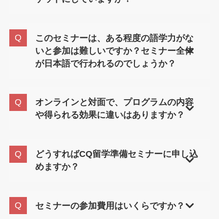
国でよくある誤解や文化的な違いの具体例も紹介
します。ただし、CQは特定の国のマナーや習慣を
交換留学や私費留学を控えた高校生・大学生を主
学ぶものではなく、「文化の違いに対応するため
な対象としています。ご希望があれば、保護者の
このセミナーは、ある程度の語学力がな
の考え方や姿勢」を身につけることを重視してお
方のご参加も可能です。
いと参加は難しいですか？セミナー全体
り、どの国でも応用できる力が身につきます。
が日本語で行われるのでしょうか？
語学力に自信がない方でも問題ありません。セミ
ナーはすべて日本語で実施されます。このセミナ
オンラインと対面で、プログラムの内容
ーは語学のトレーニングではなく、海外で直面す
や得られる効果に違いはありますか？
る「文化の壁」にどう向き合うかを学ぶことを目
的としています。
プログラムの内容自体は変わりませんが、グルー
プセッションの進め方に違いがあります。対面で
どうすればCQ留学準備セミナーに申し込
は、参加者同士の対話やネットワーキングがより
めますか？
深まる傾向があります。一方、オンラインは場所
を選ばず効率的に学べるのが特徴です。学びたい
お問い合わせページより「CQ留学準備セミナーの
スタイルに合わせて、最適な形式をお選びいただ
受講を希望」とご記入のうえ、お申し込みくださ
セミナーの参加費用はいくらですか？
けます。
い。担当者より詳細をご案内いたします。