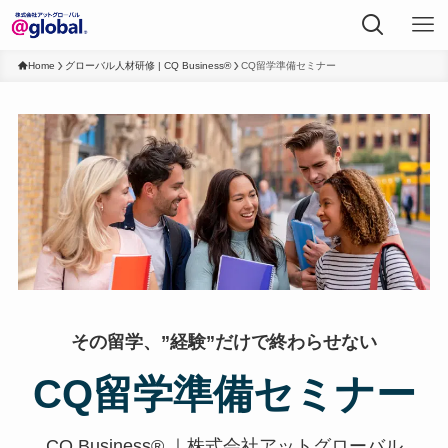
Home
グローバル人材研修 | CQ Business®
CQ留学準備セミナー
その留学、”経験”だけで終わらせない
CQ留学準備セミナー
CQ Business® ｜株式会社アットグローバル