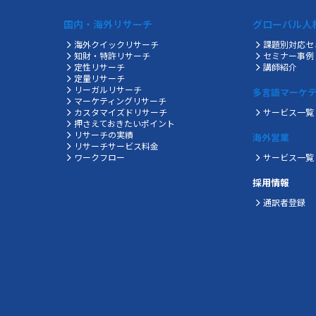
国内・海外リサーチ
グローバル人
海外クイックリサーチ
課題別対応セ
知財・特許リサーチ
セミナー事例
定性リサーチ
講師紹介
定量リサーチ
リーガルリサーチ
多言語マーケ
マーケティングリサーチ
カスタマイズドリサーチ
サービス一覧
押さえておきたいポイント
リサーチの実績
海外営業
リサーチサービス料金
ワークフロー
サービス一覧
採用情報
通訳者登録