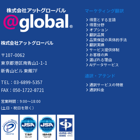
マーケティング翻訳
得意とする言語
得意分野
オプション
翻訳品質
品質保証の具体的手法
株式会社アットグローバル
翻訳実績
サービス提供体制
〒107-0062
お客様の声
選ばれる理由
東京都港区南青山1-1-1
AIデータサービス
新青山ビル 東館7F
通訳・アテンド
TEL：03-6899-5357
通訳サービスの特徴
FAX：050-1722-8721
通訳料金
営業時間：9:00～18:00
(土日・祝日を除く）