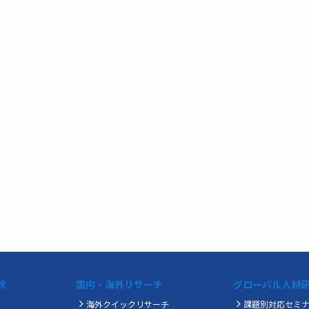
訳
国内・海外リサーチ
グローバル人材
海外クイックリサーチ
課題別対応セミ