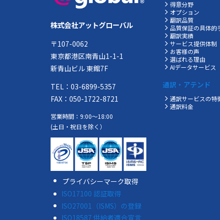
得意分野
オプション
翻訳品質
株式会社アットグローバル
品質保証の具体的
翻訳実績
〒107-0062
サービス提供体制
お客様の声
東京都港区南青山1-1-1
選ばれる理由
AIデータサービス
新青山ビル 東館7F
通訳・アテンド
TEL：03-6899-5357
FAX：050-1722-8721
通訳サービスの特
通訳料金
営業時間：9:00～18:00
(土日・祝日を除く）
プライバシーマーク取得
ISO17100 認証取得
ISO27001（ISMS）の登録
ISO18587 供給者適合宣言