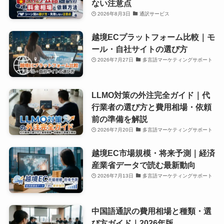
ない注意点
2026年8月3日
通訳サービス
越境ECプラットフォーム比較｜モ
ール・自社サイトの選び方
2026年7月27日
多言語マーケティングサポート
LLMO対策の外注完全ガイド｜代
行業者の選び方と費用相場・依頼
前の準備を解説
2026年7月20日
多言語マーケティングサポート
越境EC市場規模・将来予測｜経済
産業省データで読む最新動向
2026年7月13日
多言語マーケティングサポート
中国語通訳の費用相場と種類・選
び方ガイド｜2026年版