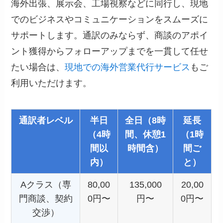
海外出張、展示会、工場視察などに同行し、現地
でのビジネスやコミュニケーションをスムーズに
サポートします。通訳のみならず、商談のアポイ
ント獲得からフォローアップまでを一貫して任せ
たい場合は、
現地での海外営業代行サービス
もご
利用いただけます。
通訳者レベル
半日
全日（8時
延長
（4時
間、休憩1
（1時
間以
時間含）
間ご
内）
と）
Aクラス（専
80,00
135,000
20,00
門商談、契約
0円〜
円〜
0円〜
交渉）