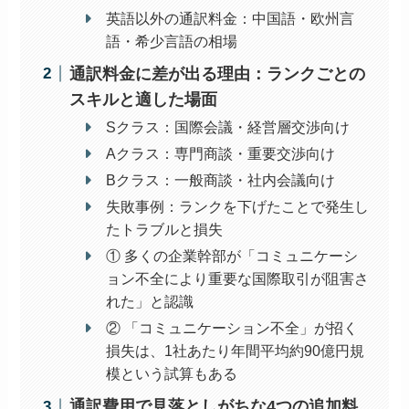
英語以外の通訳料金：中国語・欧州言
語・希少言語の相場
通訳料金に差が出る理由：ランクごとの
スキルと適した場面
Sクラス：国際会議・経営層交渉向け
Aクラス：専門商談・重要交渉向け
Bクラス：一般商談・社内会議向け
失敗事例：ランクを下げたことで発生し
たトラブルと損失
① 多くの企業幹部が「コミュニケーシ
ョン不全により重要な国際取引が阻害さ
れた」と認識
② 「コミュニケーション不全」が招く
損失は、1社あたり年間平均約90億円規
模という試算もある
通訳費用で見落としがちな4つの追加料