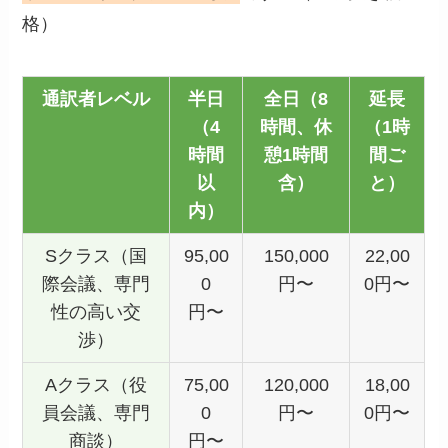
格）
通訳者レベル
半日
全日（8
延長
（4
時間、休
（1時
時間
憩1時間
間ご
以
含）
と）
内）
Sクラス（国
95,00
150,000
22,00
際会議、専門
0
円〜
0円〜
性の高い交
円〜
渉）
Aクラス（役
75,00
120,000
18,00
員会議、専門
0
円〜
0円〜
商談）
円〜