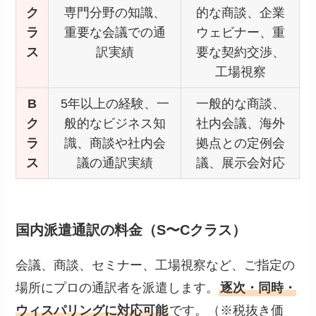
ク
専門分野の知識、
的な商談、企業
ラ
重要な会議での通
ウェビナー、重
ス
訳実績
要な契約交渉、
工場視察
B
5年以上の経験、一
一般的な商談、
ク
般的なビジネス知
社内会議、海外
ラ
識、商談や社内会
拠点との定例会
ス
議の通訳実績
議、展示会対応
国内派遣通訳の料金（S〜Cクラス）
会議、商談、セミナー、工場視察など、ご指定の
場所にプロの通訳者を派遣します。
逐次・同時・
ウィスパリングに対応可能
です。（※税抜き価