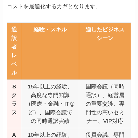
コストを最適化するカギとなります。
通
経験・スキル
適したビジネス
訳
シーン
者
レ
ベ
ル
S
15年以上の経験、
国際会議（同時
ク
高度な専門知識
通訳）、経営層
ラ
（医療・金融・ITな
の重要交渉、専
ス
ど）、国際会議で
門性の高いセミ
の同時通訳実績
ナー、VIP対応
A
10年以上の経験、
役員会議、専門