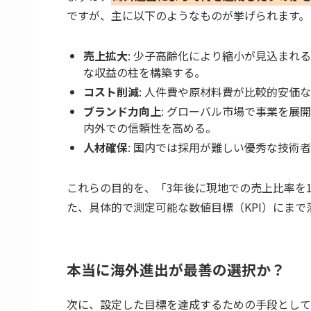
ですが、主に以下のようなものが挙げられます。
売上拡大
: 少子高齢化により縮小が見込まれ
な収益の柱を構築する。
コスト削減
: 人件費や原材料費が比較的安価
ブランド力向上
: グローバル市場で事業を展
内外での信頼性を高める。
人材確保
: 国内では採用が難しい優秀な技術
これらの目的を、「3年後に現地での売上比率を1
た、具体的で測定可能な数値目標（KPI）にま
本当に海外進出が最善の選択か？
次に、設定した目標を達成するための手段として