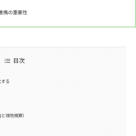
連携の重要性
目次
化する
査と現地視察）