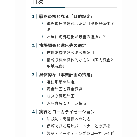
目次
戦略の核となる「目的設定」
海外進出で達成したい目標を具体化す
る
本当に海外進出が最善の選択か？
市場調査と進出先の選定
市場調査で調べるべき項目
情報収集の具体的な方法（国内調査と
現地視察）
具体的な「事業計画の策定」
進出形態の決定
資金計画と資金調達
リスク管理計画
人材育成とチーム編成
実行とローカライゼーション
法規制・商習慣への対応
信頼できる現地パートナーとの連携
製品・マーケティングのローカライゼ