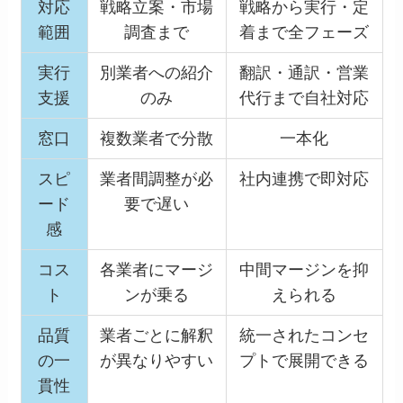
対応
戦略立案・市場
戦略から実行・定
範囲
調査まで
着まで全フェーズ
実行
別業者への紹介
翻訳・通訳・営業
支援
のみ
代行まで自社対応
窓口
複数業者で分散
一本化
スピ
業者間調整が必
社内連携で即対応
ード
要で遅い
感
コス
各業者にマージ
中間マージンを抑
ト
ンが乗る
えられる
品質
業者ごとに解釈
統一されたコンセ
の一
が異なりやすい
プトで展開できる
貫性