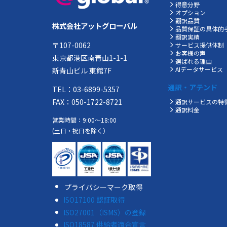
得意分野
オプション
翻訳品質
株式会社アットグローバル
品質保証の具体的
翻訳実績
〒107-0062
サービス提供体制
お客様の声
東京都港区南青山1-1-1
選ばれる理由
AIデータサービス
新青山ビル 東館7F
通訳・アテンド
TEL：03-6899-5357
FAX：050-1722-8721
通訳サービスの特
通訳料金
営業時間：9:00～18:00
(土日・祝日を除く）
プライバシーマーク取得
ISO17100 認証取得
ISO27001（ISMS）の登録
ISO18587 供給者適合宣言