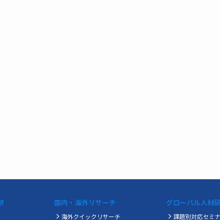
訳
国内・海外リサーチ
グローバル人材
海外クイックリサーチ
課題別対応セミ