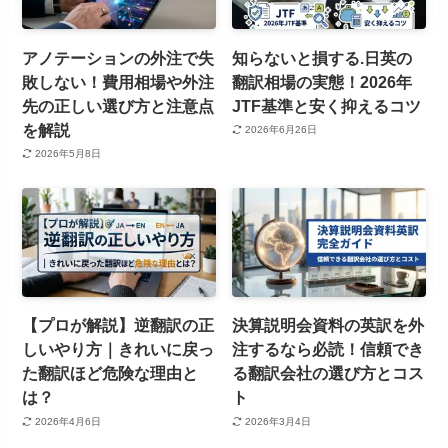
アノテーションの外注で失
知らないと損する.日英の
敗しない！費用相場や外注
翻訳相場の実態！2026年
先の正しい選び方と注意点
JTF基準と安く抑えるコツ
を解説
2026年6月26日
2026年5月8日
【プロが解説】逆翻訳の正
決算説明会資料の英訳を外
しいやり方｜きれいに戻っ
注するなら必読！信頼でき
た翻訳ほど危険な理由と
る翻訳会社の選び方とコス
は？
ト
2026年4月6日
2026年3月4日