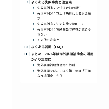
よくある失敗事例と注意点
失敗事例①：交付決定前の発注
失敗事例②：賃上げ未達による返還請
求
失敗事例③：知財対策を後回しに
失敗事例④：実績報告で経費が認めら
れない
その他の注意点
よくある質問（FAQ）
まとめ｜2026年は海外展開補助金の活用
がより重要に
海外展開補助金活用の鉄則
海外展開を成功に導く第一歩は「正確
な市場調査」から