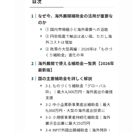
目次
なぜ今、海外展開補助金の活用が重要な
のか
① 国内市場縮小と海外需要への活路
② 円安局面で輸出は追い風、ただし海
外コストは増加
③ 政策の大型再編：2026年は「ものづ
くり補助金」進化の年
海外展開で使える補助金一覧表【2026年
最新版】
国の主要補助金を詳しく解説
3-1. ものづくり補助金「グローバル
枠」｜最大4,000万円・海外進出の最強
支援
3-2. 中小企業新事業進出補助金｜最大
9,000万円・大型の海外進出投資に
3-3. 小規模事業者持続化補助金｜海外
展示会出展に最大250万円
3-4. INPIT外国出願補助金｜海外特許・