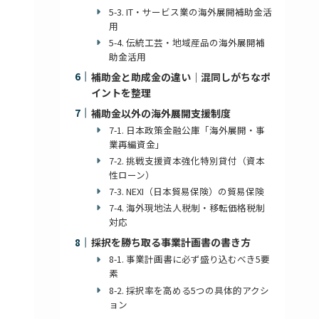
5-3. IT・サービス業の海外展開補助金活
用
5-4. 伝統工芸・地域産品の海外展開補
助金活用
補助金と助成金の違い｜混同しがちなポ
イントを整理
補助金以外の海外展開支援制度
7-1. 日本政策金融公庫「海外展開・事
業再編資金」
7-2. 挑戦支援資本強化特別貸付（資本
性ローン）
7-3. NEXI（日本貿易保険）の貿易保険
7-4. 海外現地法人税制・移転価格税制
対応
採択を勝ち取る事業計画書の書き方
8-1. 事業計画書に必ず盛り込むべき5要
素
8-2. 採択率を高める5つの具体的アクシ
ョン