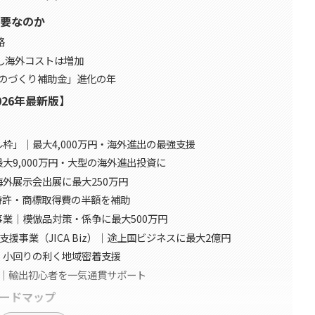
要なのか
路
し海外コストは増加
ものづくり補助金」進化の年
26年最新版】
ル枠」｜最大4,000万円・海外進出の最強支援
最大9,000万円・大型の海外進出投資に
海外展示会出展に最大250万円
海外特許・商標取得費の半額を補助
援事業｜模倣品対策・係争に最大500万円
ネス支援事業（JICA Biz）｜途上国ビジネスに最大2億円
金｜小回りの利く地域密着支援
ラム｜輸出初心者を一気通貫サポート
ードマップ