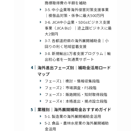
商標取得費の半額を補助
3-5. 中小企業等海外侵害対策支援事業
｜模倣品対策・係争に最大500万円
3-6. JICA中小企業・SDGsビジネス支援
事業（JICA Biz）｜途上国ビジネスに最
大2億円
3-7. 各都道府県の海外展開補助金｜小
回りの利く地域密着支援
3-8. 新規輸出1万者支援プログラム｜輸
出初心者を一気通貫サポート
海外進出フェーズ別｜補助金活用ロード
マップ
フェーズ1：検討・情報収集段階
フェーズ2：市場調査・FS段階
フェーズ3：販路開拓・知財取得段階
フェーズ4：本格進出・拠点設立段階
業種別｜海外展開補助金おすすめガイド
5-1. 製造業の海外展開補助金活用
5-2. 食品・農林水産業の海外展開補助
金活用