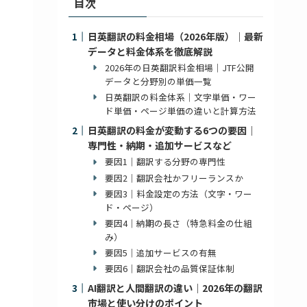
目次
日英翻訳の料金相場（2026年版）｜最新
データと料金体系を徹底解説
2026年の日英翻訳料金相場｜JTF公開
データと分野別の単価一覧
日英翻訳の料金体系｜文字単価・ワー
ド単価・ページ単価の違いと計算方法
日英翻訳の料金が変動する6つの要因｜
専門性・納期・追加サービスなど
要因1｜翻訳する分野の専門性
要因2｜翻訳会社かフリーランスか
要因3｜料金設定の方法（文字・ワー
ド・ページ）
要因4｜納期の長さ（特急料金の仕組
み）
要因5｜追加サービスの有無
要因6｜翻訳会社の品質保証体制
AI翻訳と人間翻訳の違い｜2026年の翻訳
市場と使い分けのポイント